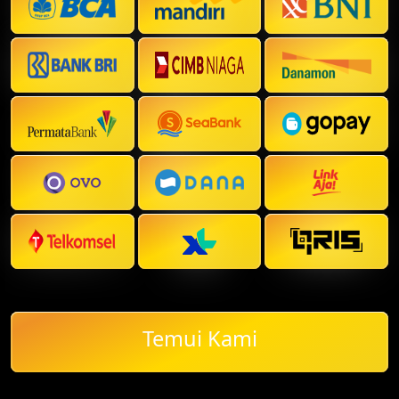
ni****uk
Telah Berhasil Melakukan Withdraw
Rp 9.877.000,00
Temui Kami