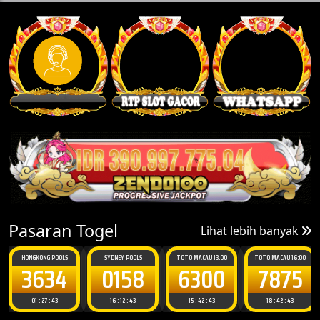
Pasaran Togel
Lihat lebih banyak
SYDNEY POOLS
TOTO MACAU 13.00
TOTO MACAU 16:00
TOTO MACAU 19:00
0158
6300
7875
6303
16 : 12 : 42
15 : 42 : 42
18 : 42 : 42
21 : 42 : 42