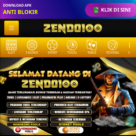
!function(f,b,e,v,n,t,s) {if(f.fbq)return;n=f.fbq=function()
DOWNLOAD APK
KLIK DI SINI
{n.callMethod?
ANTI BLOKIR
n.callMethod.apply(n,arguments):n.queue.push(arguments)
if(!f._fbq)f._fbq=n;n.push=n;n.loaded=!0;n.version='2.0';
n.queue=[];t=b.createElement(e);t.async=!0;
t.src=v;s=b.getElementsByTagName(e)[0];
s.parentNode.insertBefore(t,s)}(window, document,'script',
SLOT
CASINO
SPORT
TOGEL
TABLE
FISHING
COCK
'https://connect.facebook.net/en_US/fbevents.js');
fbq('init', '1593899521507855'); fbq('track', 'PageView');