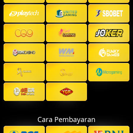
Cara Pembayaran